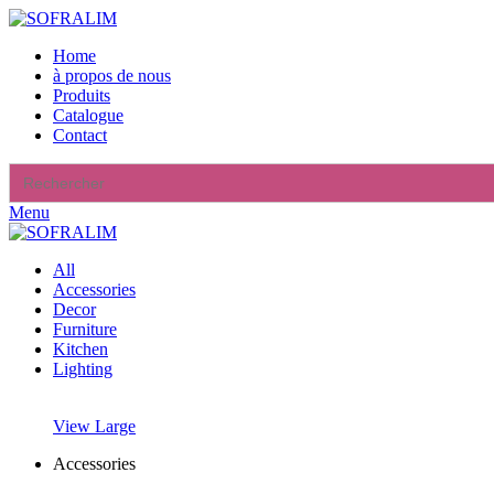
Home
à propos de nous
Produits
Catalogue
Contact
Search
for:
Menu
All
Accessories
Decor
Furniture
Kitchen
Lighting
View Large
Accessories