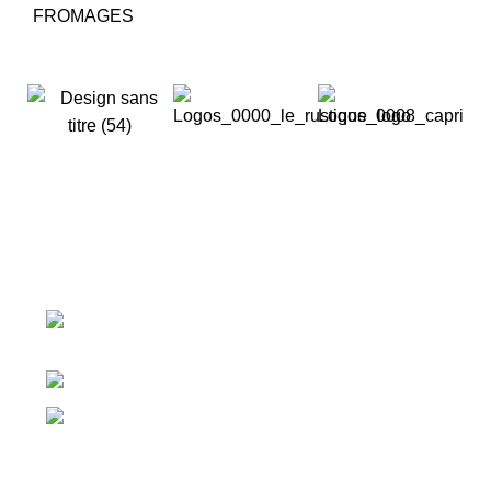
FROMAGES
CONTACT
km.11,5 route de Mediouna - Ouled
Haddou, Lahfaya 20180 Bouskoura - Maroc
Télé: (212) 522 32 00 44 / 45
Fax: (212) 522 32 07 20
SUIVEZ-NOUS