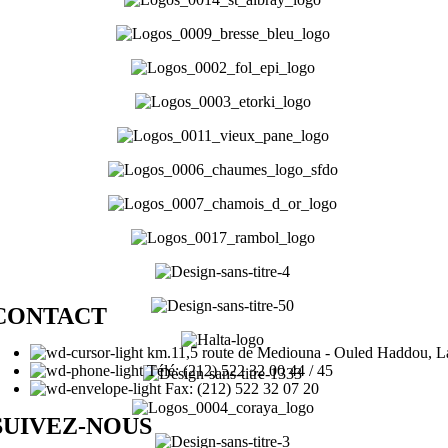
CONTACT
km.11,5 route de Mediouna - Ouled Haddou, 
Télé: (212) 522 32 00 44 / 45
Fax: (212) 522 32 07 20
SUIVEZ-NOUS