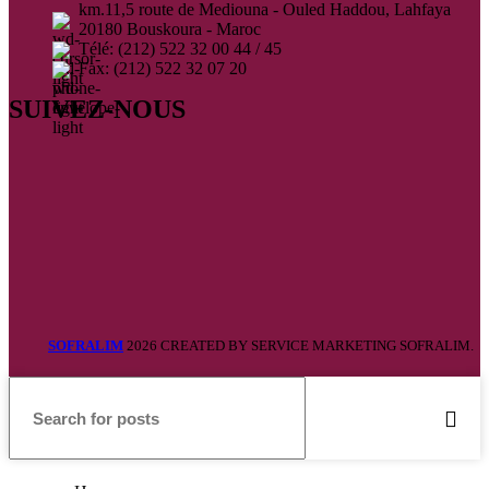
km.11,5 route de Mediouna - Ouled Haddou, Lahfaya
20180 Bouskoura - Maroc
Télé: (212) 522 32 00 44 / 45
Fax: (212) 522 32 07 20
SUIVEZ-NOUS
SOFRALIM
2026 CREATED BY SERVICE MARKETING
SOFRALIM.