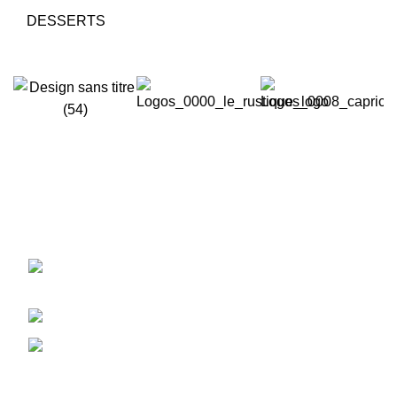
DESSERTS
CONTACT
km.11,5 route de Mediouna - Ouled Haddou,
Lahfaya 20180 Bouskoura - Maroc
Télé: (212) 522 32 00 44 / 45
Fax: (212) 522 32 07 20