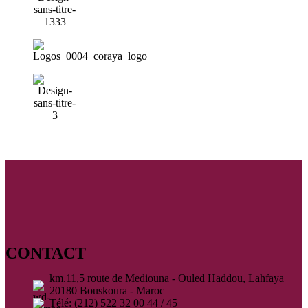
CONTACT
km.11,5 route de Mediouna - Ouled Haddou, Lahfaya
20180 Bouskoura - Maroc
Télé: (212) 522 32 00 44 / 45