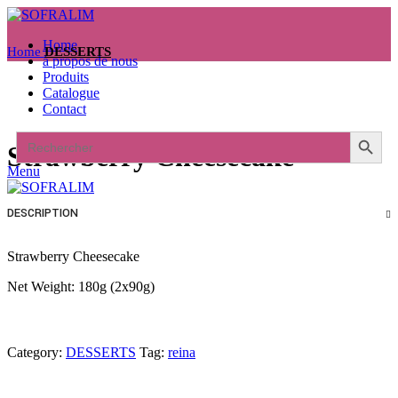
Home
Home
DESSERTS
à propos de nous
Produits
Catalogue
Contact
Search Button
Search
Strawberry Cheesecake
for:
Menu
DESCRIPTION
Strawberry Cheesecake
Net Weight: 180g (2x90g)
Category:
DESSERTS
Tag:
reina