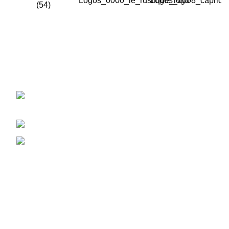
CONTACT
km.11,5 route de Mediouna - Ouled Haddou,
Lahfaya 20180 Bouskoura - Maroc
Télé: (212) 522 32 00 44 / 45
Fax: (212) 522 32 07 20
SUIVEZ-NOUS